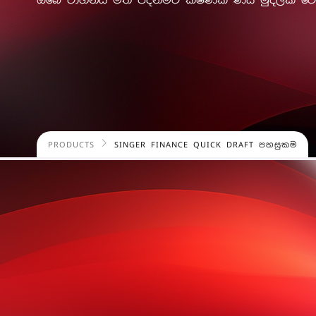
PRODUCTS
SINGER FINANCE QUICK DRAFT පහසුකම
ඔබට අවශ්‍යම විටදී ප
විශ්වාසනීය මූල්‍ය ආධාර