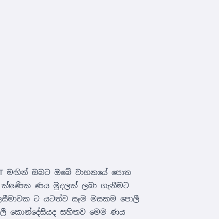
AFT මඟින් ඔබට ඔබේ වාහනයේ පොත
් ක්ෂණික ණය මුදලක් ලබා ගැනීමට
කාලසීමාවක ට යටත්ව සෑම මසකම පොලී
ශීලී කොන්දේසියද සහිතව මෙම ණය