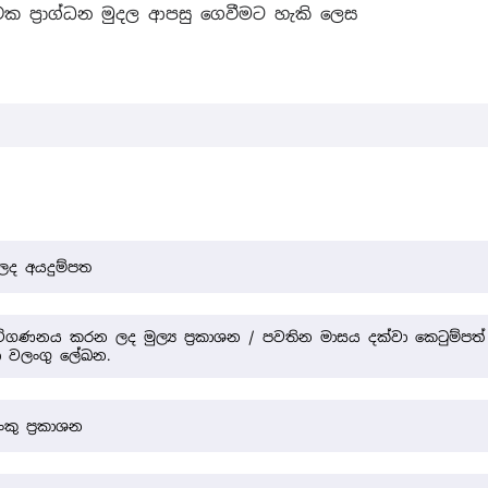
ක ප්‍රාග්ධන මුදල ආපසු ගෙවීමට හැකි ලෙස
 ලද අයදුම්පත
ගණනය කරන ලද මුල්‍ය ප්‍රකාශන / පවතින මාසය දක්වා කෙටුම්පත් 
ා වලංගු ලේඛන.
ු ප්‍රකාශන