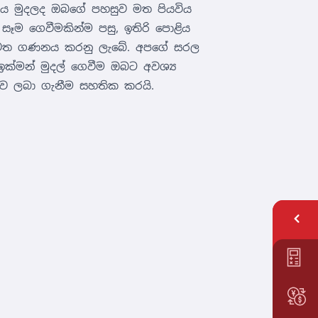
ණය මුදලද ඔබගේ පහසුව මත පියවිය
ෑම ගෙවීමකින්ම පසු, ඉතිරි පොළිය
වත ගණනය කරනු ලැබේ. අපගේ සරල
හ ඉක්මන් මුදල් ගෙවීම ඔබට අවශ්‍ය
තොරව ලබා ගැනීම සහතික කරයි.