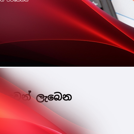
හසුවෙන් ලැබෙන
.