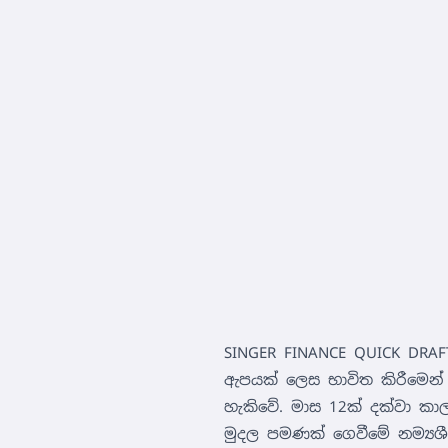
SINGER FINANCE QUICK DR
ඇපයක් ලෙස භාවිත කිරීමෙන
හැකිවේ. මාස 12ක් දක්වා 
මුදල පමණක් ගෙවීමේ නම්‍ය