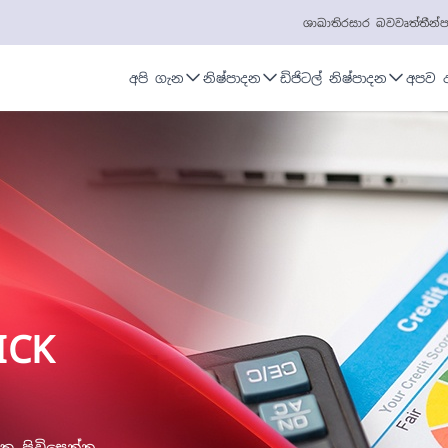
ශාඛා
තිරසාර බව
වෘත්තීන්
ප
අපි ගැන
නිෂ්පාදන
ඩිජිටල් නිෂ්පාදන
අපව 
ICK
 පිවිසෙන්න