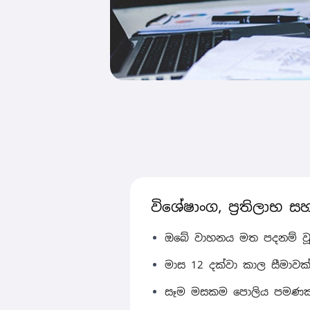
විශේෂාංග, ප්‍රතිලාභ සහ
ඔබේ වාහනය මත පදනම් වූ
මාස 12 දක්වා කාල සීමාවක
සෑම මසකම පොලිය පමණක්