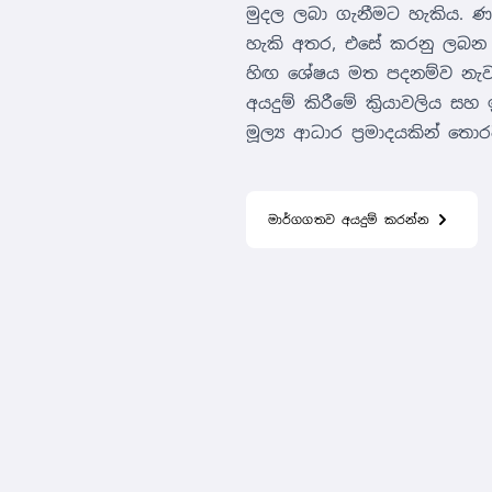
මුදල ලබා ගැනීමට හැකිය. 
හැකි අතර, එසේ කරනු ලබන ස
හිඟ ශේෂය මත පදනම්ව නැ
අයදුම් කිරීමේ ක්‍රියාවලිය ස
මූල්‍ය ආධාර ප්‍රමාදයකින් 
මාර්ගගතව අයදුම් කරන්න