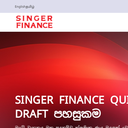
English
தமிழ்
SINGER FINANCE QU
DRAFT පහසුකම
ඔබේ වාහනය මත පදනම්ව ක්ෂණික ණය මුදලක් වෙත