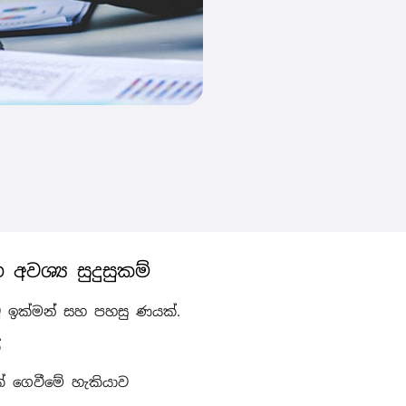
 අවශ්‍ය සුදුසුකම්
 ඉක්මන් සහ පහසු ණයක්.
්
 ගෙවීමේ හැකියාව