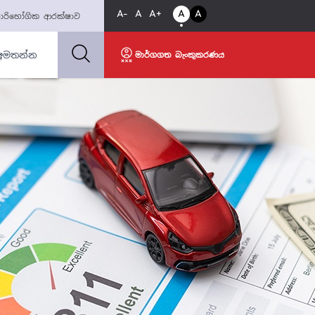
A-
A
A+
A
A
ාරිභෝගික ආරක්ෂාව
අමතන්න
මාර්ගගත බැංකුකරණය