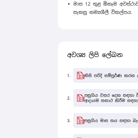
මාස 12 තුළ ඕනෑම අවස්ථාව
සැකසූ නම්‍යශීලී විකල්පය.
අවශ්‍ය ලිපි ලේඛන
නිසි පරිදි සම්පූර්ණ කරන
පසුගිය වසර දෙක සඳහා වි
ආදායම සනාථ කිරීම සඳහ
පසුගිය මාස හය සඳහා බැංක