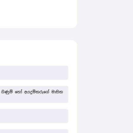
ගිණුම් හෝ අයදුම්කරුගේ මාසික