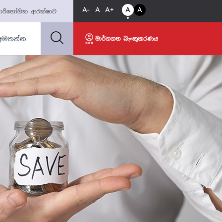
A-
A
A+
A
A
ාරිභෝගික ආරක්ෂාව
අමතන්න
මාර්ගගත බැංකුකරණය