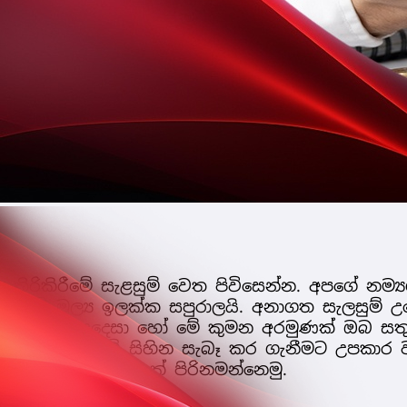
ඉතිරිකිරීමේ සැළසුම් වෙත පිවිසෙන්න. අපගේ නම්‍ය
ම් ඔබේ මූල්‍ය ඉලක්ක සපුරාලයි. අනාගත සැලසුම් 
ය කිරීම උදෙසා හෝ මේ කුමන අරමුණක් ඔබ සතු 
පහසුවෙන් ඔබේ සිහින සැබෑ කර ගැනීමට උපකාර ව
රැසක් පිරිනමන්නෙමු.