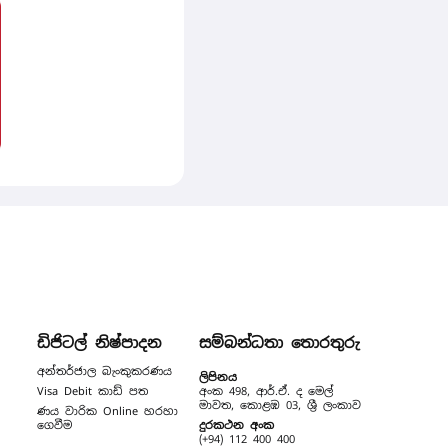
ඩිජිටල් නිෂ්පාදන
සම්බන්ධතා තොරතුරු
අන්තර්ජාල බැංකුකරණය
ලිපිනය
Visa Debit කාඩ් පත
අංක 498, ආර්.ඒ. ද මෙල්
මාවත, කොළඹ 03, ශ්‍රී ලංකාව
ණය වාරික Online හරහා
ගෙවීම
දුරකථන අංක
(+94) 112 400 400