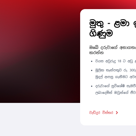
මුතු - ළමා 
ගිණුම
ඔබේ දරුවාගේ අනාගතය
කරන්න
වයස අවුරුදු 18 ට අඩු 
මූලික තැන්පතුව රු. 3
මුදල් ආපසු ගැනීමට අව
දරුවාගේ සුවිශේෂී සැමර
ලබාදෙමින් ඔවුන්ගේ ජීවන
වැඩිදුර විස්තර