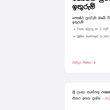
ඉතුරුම්
ජ්‍යෙෂ්ඨ පුරවැසි ඔබේ ව
ඉතුරුම්
වයස අවුරුදු 60 ට වැඩි
මූලික තැන්පතුව රු.300/
වැඩිදුර විස්තර
ශ්‍රී ලංකා තැන්පතු රක
නිතර අසන ප්‍රශ්න -
SL