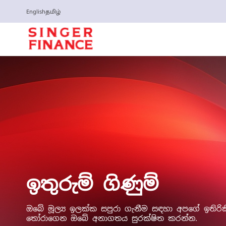
English
தமிழ்
ඉතුරුම් ගිණුම්
ඔබේ මූල්‍ය ඉලක්ක සපුරා ගැනීම සඳහා අපගේ ඉතිරිකි
තෝරාගෙන ඔබේ අනාගතය සුරක්ෂිත කරන්න.