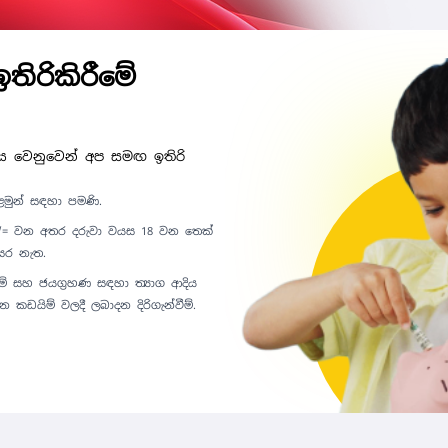
ඉතිරිකිරීමේ
 වෙනුවෙන් අප සමඟ ඉතිරි
ළමුන් සඳහා පමණි.
00/= වන අතර දරුවා වයස 18 වන තෙක්
සර නැත.
ීම් සහ ජයග්‍රහණ සඳහා ත්‍යාග ආදිය
 කඩයිම් වලදී ලබාදන දිරිගැන්වීම්.