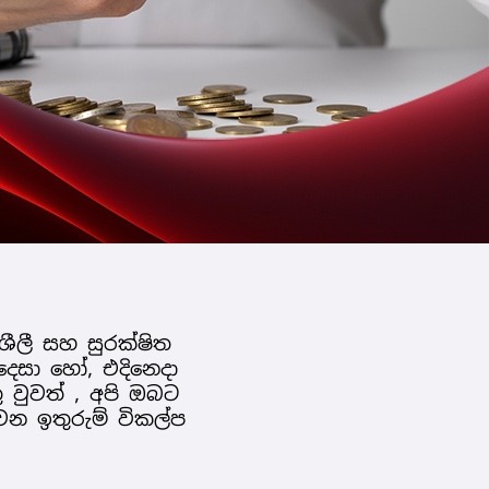
ශීලී සහ සුරක්ෂිත
උදෙසා හෝ, එදිනෙදා
වුවත් , අපි ඔබට
න ඉතුරුම් විකල්ප