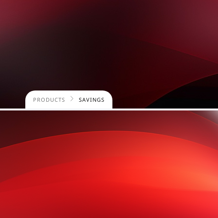
PRODUCTS
SAVINGS
SINGER FINANCE 
ඉතිරිකිරීමේ ගිණු
මුදල් කළමනාකරණ
විශ්වාසයෙන් සහ 