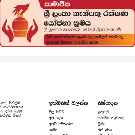
ඉක්මනින් බලන්න
නිෂ්පාදන
ංකා) පීඑල්සී
ෙන් සංස්ථාපනය
 දරන මූල්‍ය
මුල් පිටුව
ඉතුරුම්
යාත්මක වීමට
අපි ගැන
ස්ථාවර තැන්පතු
අපව අමතන්න
ලීසිං
ශාඛා
රන් ණය