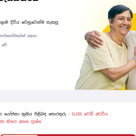
ිශ්‍රාම දිවිය වෙනුවෙන්ම සැකසු
 පාරිභෝගිකයින් සඳහා
- වේ.
්‍ෂණ යෝජනා ක්‍රමය පිළිබඳ තොරතුරු -
SLDIS වෙබ් අඩවිය
DIS නිතර අසන ප්‍රශ්න