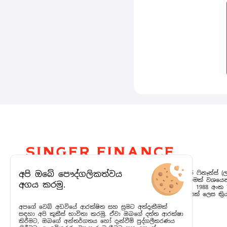
අපි ඔබේ පෞද්ගලිකත්වය
සිංගර් (ශ්‍රී ලංකා) පීඑල්සී හි අනුබද්ධිත සමාගමක් වන සිංගර් ෆිනෑන්ස් (ල
සමාගම, 2004 අප්‍රේල් 19 වැනි දින මූල්‍ය කල්බදු සේවා සමාගමක් වශය
අගය කරමු.
කරන ලද අතර 1991 අංක 23 දරණ පනත මගින් සංශෝධිත, 1988 අංක 78
සමාගම් පනතේ විධිවිධානවලට අනුව මූල්‍ය කල්බදු ආයතනයක් ලෙස ක්‍රි
සංස්ථාගත කරන ලදී.
අපගේ වෙබ් අඩවියේ ආරක්ෂිත සහ සුමට අත්දැකීමක්
සඳහා අපි කුකීස් භාවිතා කරමු. ඒවා ඔබගේ දත්ත ආරක්ෂා
කිරීමට, ඔබගේ අන්තර්ගතය හෝ දැන්වීම් පුද්ගලීකරණය