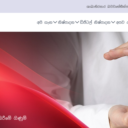
ශාඛා
තිරසාර බව
වෘත්තීන්
ප
අපි ගැන
නිෂ්පාදන
ඩිජිටල් නිෂ්පාදන
අපව 
රීමේ ගිණුම්