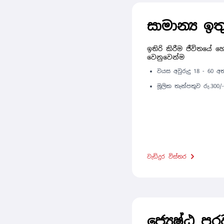
සාමාන්‍ය ඉත
ඉතිරි කිරීම ජීවිතයේ 
වෙනුවෙන්ම
වයස අවුරුදු 18 - 60 
මූලික තැන්පතුව රු.300/
වැඩිදුර විස්තර
ජ්‍යෙෂ්ඨ පු