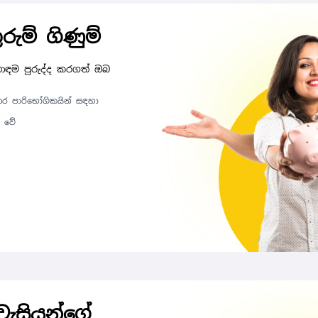
ුරුම් ගිණුම්
හොඳම පුරුද්ද කරගත් ඔබ
අතර පාරිභෝගිකයින් සඳහා
- වේ
රවැසියන්ගේ