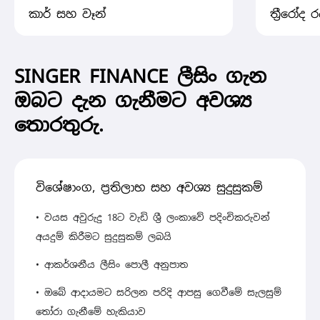
කාර් සහ වෑන්
ත්‍රීරෝද 
SINGER FINANCE ලීසිං ගැන
ඔබට දැන ගැනීමට අවශ්‍ය
තොරතුරු.
විශේෂාංග, ප්‍රතිලාභ සහ අවශ්‍ය සුදුසුකම්
• වයස අවුරුදු 18ට වැඩි ශ්‍රී ලංකාවේ පදිංචිකරුවන්
අයදුම් කිරීමට සුදුසුකම් ලබයි
• ආකර්ශනීය ලීසිං පොලී අනුපාත
• ඔබේ ආදායමට සරිලන පරිදි ආපසු ගෙවීමේ සැලසුම්
තෝරා ගැනීමේ හැකියාව