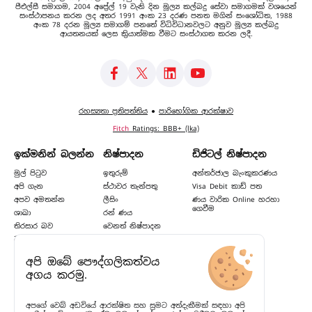
පීඑල්සී සමාගම, 2004 අප්‍රේල් 19 වැනි දින මූල්‍ය කල්බදු සේවා සමාගමක් වශයෙන්
සංස්ථාපනය කරන ලද අතර 1991 අංක 23 දරණ පනත මගින් සංශෝධිත, 1988
අංක 78 දරන මූල්‍ය සමාගම් පනතේ විධිවිධානවලට අනුව මූල්‍ය කල්බදු
ආයතනයක් ලෙස ක්‍රියාත්මක වීමට සංස්ථාගත කරන ලදී.
රහස්‍යතා ප්‍රතිපත්තිය
●
පාරිභෝගික ආරක්ෂාව
Fitch
Ratings: BBB+ (lka)
ඉක්මනින් බලන්න
නිෂ්පාදන
ඩිජිටල් නිෂ්පාදන
මුල් පිටුව
ඉතුරුම්
අන්තර්ජාල බැංකුකරණය
අපි ගැන
ස්ථාවර තැන්පතු
Visa Debit කාඩ් පත
අපව අමතන්න
ලීසිං
ණය වාරික Online හරහා
ගෙවීම
ශාඛා
රන් ණය
තිරසාර බව
වෙනත් නිෂ්පාදන
වෘත්තීන්
අපි ඔබේ පෞද්ගලිකත්වය
සම්බන්ධතා තොරතුරු
අගය කරමු.
ලිපිනය
දුරකථන අංක
අංක 498, ආර්.ඒ. ද මෙල් මාවත,
(+94) 112 400 400
කොළඹ 03, ශ්‍රී ලංකාව
අපගේ වෙබ් අඩවියේ ආරක්ෂිත සහ සුමට අත්දැකීමක් සඳහා අපි