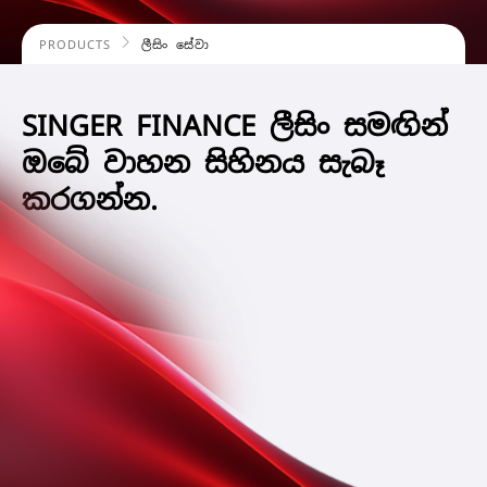
PRODUCTS
ලීසිං සේවා
SINGER FINANCE ලීසිං සමඟින්
ඔබේ වාහන සිහිනය සැබෑ
කරගන්න.