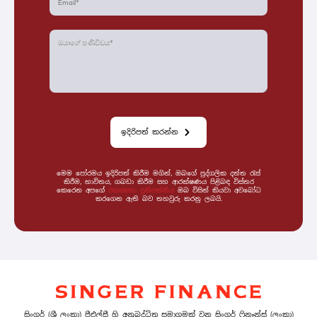
ඉදිරිපත් කරන්න
මෙම පෝරමය ඉදිරිපත් කිරීම මගින්, ඔබගේ පුද්ගලික දත්ත රැස්
කිරීම, භාවිතය, ගබඩා කිරීම සහ ආරක්ෂණය පිළිබඳ විස්තර
කෙරෙන අපගේ
රහස්‍යතා ප්‍රතිපත්තිය
ඔබ විසින් කියවා අවබෝධ
කරගෙන ඇති බව තහවුරු කරනු ලබයි.
සිංගර් (ශ්‍රී ලංකා) පීඑල්සී හි අනුබද්ධිත සමාගමක් වන සිංගර් ෆිනෑන්ස් (ලංකා)