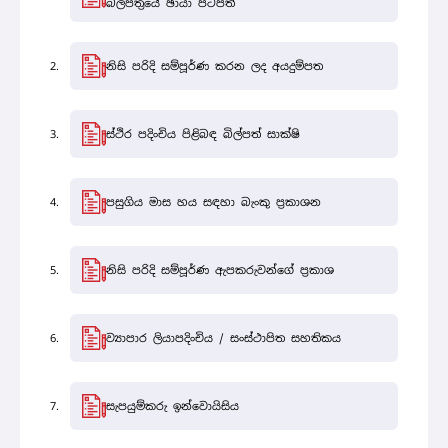
බලපත්‍රයේ ඡායා පිටපත්
නිසි පරිදි සම්පූර්ණ කරන ලද අයදුම්පත
ස්ථිර පදිංචිය පිළිබඳ බිල්පත් සාක්ෂි
පසුගිය මාස හය සඳහා බැංකු ප්‍රකාශන
නිසි පරිදි සම්පූර්ණ ඇපකරුවන්ගේ ප්‍රකාශ
ව්‍යාපාර ලියාපදිංචිය / සංස්ථාපිත සහතිකය
සැපයුම්කරු ඉන්වොයිසිය