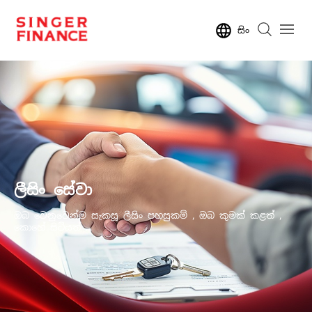
සිං
ලීසිං සේවා
ඔබ වෙනුවෙන්ම සැකසූ ලීසිං පහසුකම් , ඔබ කුමක් කළත් ,
කොහේ සිටියත් ...