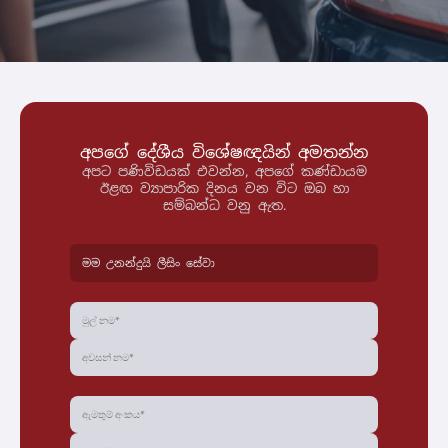
අපගේ දේශීය විශේෂඥයින් අමතන්න
අපට පණිවිඩයක් එවන්න, අපගේ කණ්ඩායම
ඊළඟ ව්‍යාපාරික දිනය වන විට ඔබ හා
සම්බන්ධ වනු ඇත.
මම උනන්දුයි ලීසිං සේවා