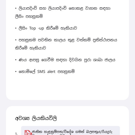
• ලියාපදිංචි සහ ලියාපදිංචි නොකළ වාහන සඳහා
ලීසිං පහසුකම්
• ලීසිං Top -up කිරීමේ හැකියාව
• පහසුකම පවතින කාලය තුළ වත්කම් ප්‍රතිස්ථාපනය
කිරීමේ හැකියාව
• ණය ආපසු ගෙවීම සඳහා දිවයින පුරා ශාඛා ජාලය
• නොමිලේ SMS alert පහසුකම්
අවශ්‍ය ලියකියවිලි
ජාතික හැඳුනුම්පත/විදේශ ගමන් බලපත්‍රය/රියදුරු