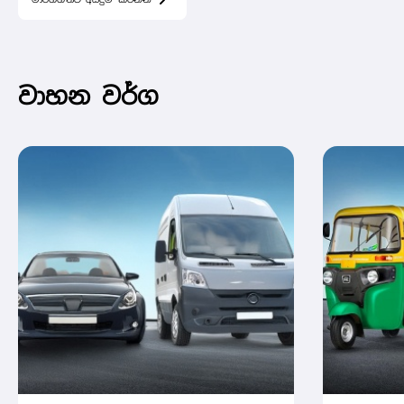
වාහන වර්ග