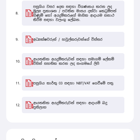
පසුගිය වසර දෙක සඳහා විගණනය කරන ලද
මූල්‍ය ප්‍රකාශන / පවතින මාසය දක්වා කෙටුම්පත්
ගිණුම් හෝ අයදුම්කරුගේ මාසික ආදායම සනාථ
කිරීම සඳහා වලංගු ලේඛන.
අධ්‍යක්ෂවරුන් / හවුල්කරුවන්ගේ විස්තර
ආයතනික අයදුම්කරුවන් සඳහා සමාගම් ලේකම්
විසින් සහතික කරන ලද සංගමයේ ලිපි
පසුගිය කාර්තු 03 සඳහා NBT/VAT ගෙවීමේ පත්‍ර
ආයතනික අයදුම්කරුවන් සඳහා ආදායම් බදු
ප්‍රතිලාභ