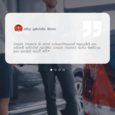
අකිල ගුණරත්න මහතා
SINGER FINANCE හි තවත් පාරිභෝගිකයෙක් ❝සුහදශීලී සහ
කඩිනම් සේවාවක් ලබාදීමට SINGER FINANCE කාර්ය මණ්ඩලය
ඉතා හොඳින් කැපවී සිටී.❞