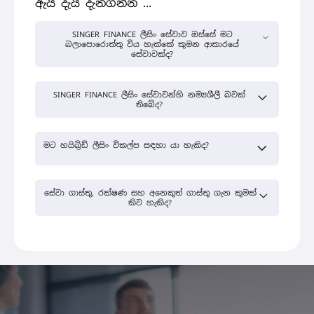
ඇයි දැයි දැනගන්න ...
SINGER FINANCE ලීසිං සේවාව ඔස්සේ මට
බලාපොරොත්තු විය හැක්කේ කුමන ආකාරයේ
සේවාවක්ද?
SINGER FINANCE ලීසිං සේවාවන්හි නම්‍යශීලී බවක්
තිබේද?
මට හයිබ්‍රිඩ් ලීසිං විකල්ප සඳහා යා හැකිද?
සේවා ගාස්තු, රක්ෂණ සහ අනෙකුත් ගාස්තු ගැන කුමක්
කිව හැකිද?