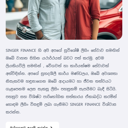
SINGER FINANCE හි අපි අපගේ සුවිශේෂී ලීසිං සේවාව සමඟින්
ඔබේ වාහන සිහින යථාර්ථයක් බවට පත් කරමු. අවම
ලියකියවිලි සමඟින් , වේගවත් හා කාර්යක්ෂම සේවාවක්
අත්විඳින්න. අපගේ සුහදශීලී කාර්ය මණ්ඩලය, ඔබේ අවශ්‍යතා
නිසැකවම හඳුනාගෙන ඔබේ ආදායමට හා ජීවන තත්වයට
ගැළපෙනම ලෙස සැකසූ ලීසිං පහසුකම් සැපයීමට බැඳී සිටියි.
පහසුව සහ විශිෂ්ට පාරිභෝගික සත්කාරය ඒකාබද්ධ කරමින්
හොඳම ලීසිං විසඳුම් ලබා ගැනීමට SINGER FINANCE විශ්වාස
කරන්න.
මාර්ගගතව අයදුම් කරන්න